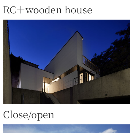
RC＋wooden house
Close/open