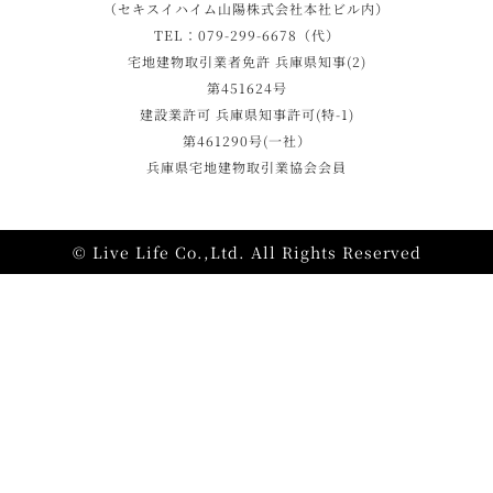
（セキスイハイム山陽株式会社本社ビル内）
TEL：079-299-6678（代）
宅地建物取引業者免許 兵庫県知事(2)
第451624号
建設業許可 兵庫県知事許可(特-1)
第461290号(一社）
兵庫県宅地建物取引業協会会員
© Live Life Co.,Ltd. All Rights Reserved
施工事例
モデルハウス
資料請求
相談・見学予約