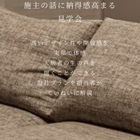
施主の話に納得感高まる
見学会
高いデザイン性や開放感を
実邸で体感
入居者の生の声を
聞くことができる
設計プランを担当者が
ていねいに解説