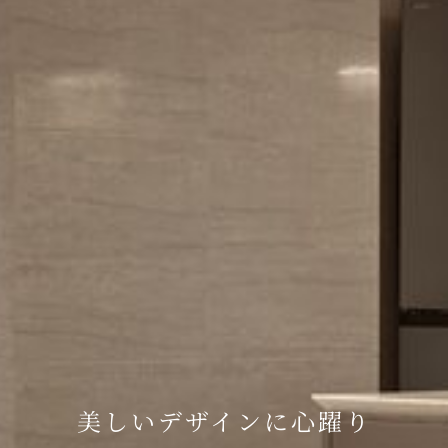
施主の話に納得感高ま
美しいデザインに心躍り