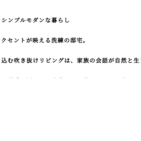
、シンプルモダンな暮らし
アクセントが映える洗練の邸宅。
し込む吹き抜けリビングは、家族の会話が自然と生
木の質感を活かした内装が、日常にやさしい癒しを
住まいです。
ルで洗練された印象を演出
明るさを確保し、家族のくつろぎ空間に
を切り取り、自然を身近に感じられる設計
ある素材使いで落ち着いた住まいを実現