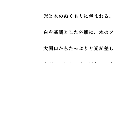
光と木のぬくもりに包まれる
白を基調とした外観に、木の
大開口からたっぷりと光が差
玄関から見える庭の景色や、
性を両立した、快適で上質な
■白を基調にした外観が、シンプ
■吹き抜けのリビングが開放感と
■玄関正面の大きな窓が庭の景色
■和室や梁見せ天井など、温もり