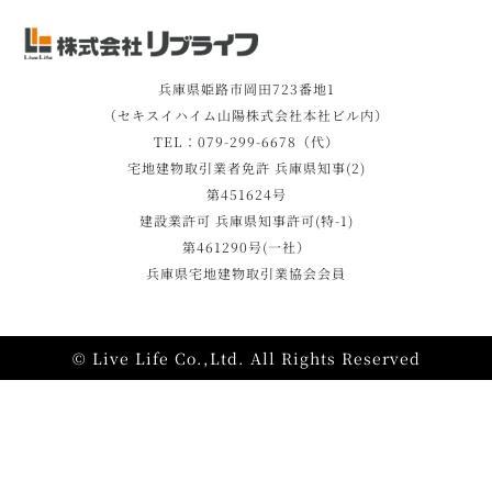
兵庫県姫路市岡田723番地1
（セキスイハイム山陽株式会社本社ビル内）
TEL：079-299-6678（代）
宅地建物取引業者免許 兵庫県知事(2)
第451624号
建設業許可 兵庫県知事許可(特-1)
第461290号(一社）
兵庫県宅地建物取引業協会会員
© Live Life Co.,Ltd. All Rights Reserved
施工事例
モデルハウス
資料請求
相談・見学予約