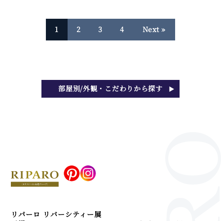
1
2
3
4
Next »
部屋別/外観・こだわりから探す
リパーロ リバーシティー展