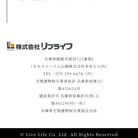
兵庫県姫路市岡田723番地1
（セキスイハイム山陽株式会社本社ビル内）
TEL：079-299-6678（代）
宅地建物取引業者免許 兵庫県知事(2)
第451624号
建設業許可 兵庫県知事許可(特-1)
第461290号(一社）
兵庫県宅地建物取引業協会会員
© Live Life Co.,Ltd. All Rights Reserved