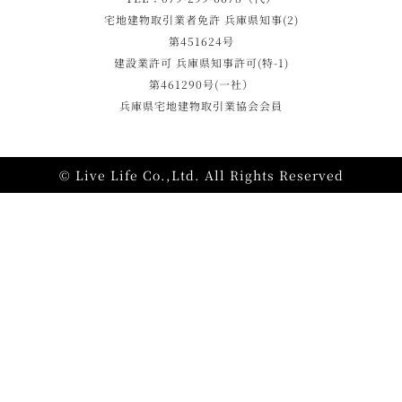
宅地建物取引業者免許 兵庫県知事(2)
第451624号
建設業許可 兵庫県知事許可(特-1)
第461290号(一社）
兵庫県宅地建物取引業協会会員
© Live Life Co.,Ltd. All Rights Reserved
施工事例
モデルハウス
資料請求
相談・見学予約