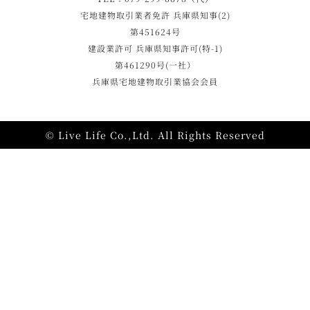
宅地建物取引業者免許 兵庫県知事(2)
第451624号
建設業許可 兵庫県知事許可(特-1)
第461290号(一社）
兵庫県宅地建物取引業協会会員
© Live Life Co.,Ltd. All Rights Reserved
施工事例
モデルハウス
資料請求
相談・見学予約